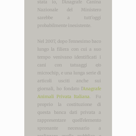
stata io, l'Anagrafe Canina
Nazionale del Ministero
sarebbe a tutt'oggi
probabilmente inesistente.
Nel 2007, dopo l'ennesimo baco
lungo la filiera con cui a suo
tempo venivano identificati i
cani con tatuaggi e/o
microchip, e una lunga serie di
articoli usciti anche sui
giornali, ho fondato l'
Anagrafe
Animali Privata Italiana
. Fu
proprio la costituzione di
questa banca dati privata a
rappresentare quell'elemento
spronante necessario a