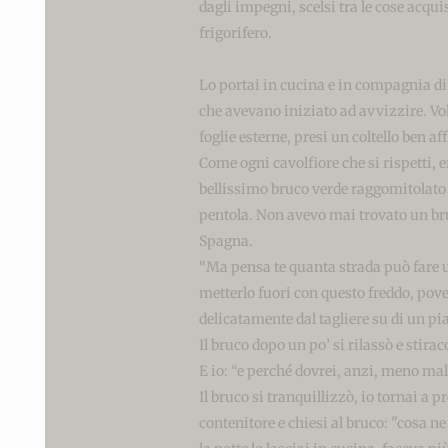
dagli impegni, scelsi tra le cose acqui
La favola
frigorifero.
Lo portai in cucina e in compagnia di u
degli astri
che avevano iniziato ad avvizzire. Vole
foglie esterne, presi un coltello ben af
Come ogni cavolfiore che si rispetti, e
settembrini
bellissimo bruco verde raggomitolato su 
pentola. Non avevo mai trovato un bruco
Spagna.
Coppia con
“Ma pensa te quanta strada può fare 
metterlo fuori con questo freddo, pove
delicatamente dal tagliere su di un pia
gatti
Il bruco dopo un po’ si rilassò e stir
E io: “e perché dovrei, anzi, meno male
Il bruco si tranquillizzò, io tornai a 
Federico Re
contenitore e chiesi al bruco: "cosa ne 