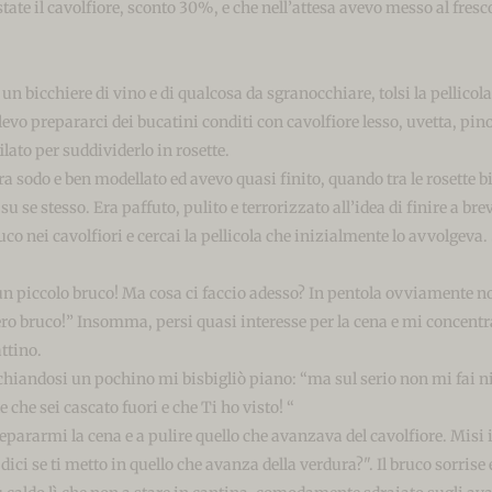
state il cavolfiore, sconto 30%, e che nell’attesa avevo messo al fres
Ronin
n bicchiere di vino e di qualcosa da sgranocchiare, tolsi la pellicola
Missi
vo prepararci dei bucatini conditi con cavolfiore lesso, uvetta, pinol
filato per suddividerlo in rosette.
ra sodo e ben modellato ed avevo quasi finito, quando tra le rosette bi
Blacky
se stesso. Era paffuto, pulito e terrorizzato all’idea di finire a breve 
 nei cavolfiori e cercai la pellicola che inizialmente lo avvolgeva. S
Tabby
un piccolo bruco! Ma cosa ci faccio adesso? In pentola ovviamente n
ro bruco!” Insomma, persi quasi interesse per la cena e mi concentra
ttino.
Ginseng,
acchiandosi un pochino mi bisbigliò piano: “ma sul serio non mi fai ni
 che sei cascato fuori e che Ti ho visto! “
prepararmi la cena e a pulire quello che avanzava del cavolfiore. Misi
Mini,
dici se ti metto in quello che avanza della verdura?". Il bruco sorrise 