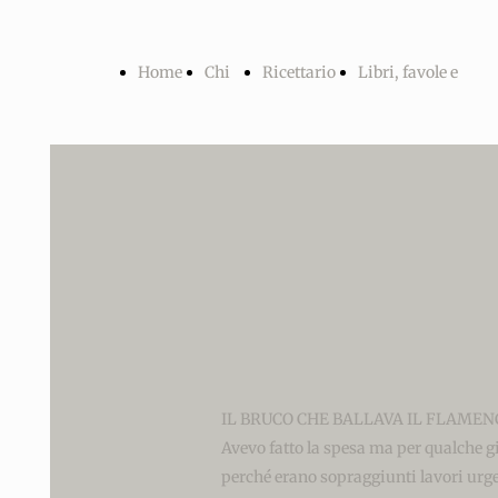
Home
Chi
Ricettario
Libri, favole e
sono
racconti
Index
La luna nel
IL BRUCO CHE BALLAVA IL FLAMEN
pozzo
Avevo fatto la spesa ma per qualche gi
perché erano sopraggiunti lavori urge