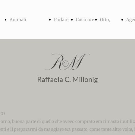
Animali
Parlare
Cucinare
Orto,
Ageu
Index
con gli
per i
giardino
ano
Tainer,
animali
cani
ed erbe
e
Raffaela C. Millonig
Ombra e
selvatiche
cac
CO
Luce
orno, buona parte di quello che avevo comprato era rimasto inutilizz
nti e il prepararmi da mangiare era passato, come tante altre volte,