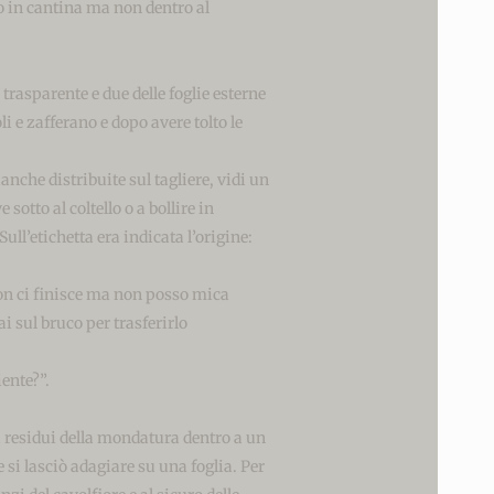
co in cantina ma non dentro al
 trasparente e due delle foglie esterne
i e zafferano e dopo avere tolto le
anche distribuite sul tagliere, vidi un
sotto al coltello o a bollire in
ull’etichetta era indicata l’origine:
on ci finisce ma non posso mica
i sul bruco per trasferirlo
ente?”.
 i residui della mondatura dentro a un
e si lasciò adagiare su una foglia. Per