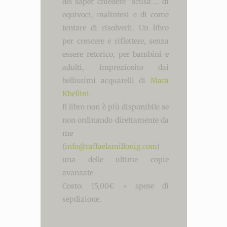
del saper chiedere "scusa"... di
equivoci, malintesi e di come
tentare di risolverli. Un libro
per crescere e riflettere, senza
essere retorico, per bambini e
adulti, impreziosito dai
bellissimi acquarelli di
Mara
Khellini
.
Il libro non è più disponibile se
non ordinando direttamente da
me
(
info@raffaelamillonig.com
)
una delle ultime copie
avanzate.
Costo: 15,00€ + spese di
sepdizione.